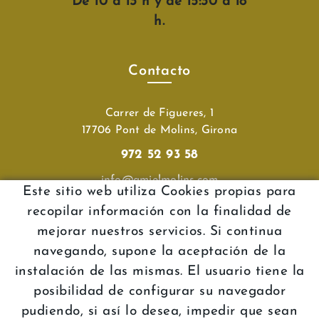
De 10 a 13 h y de 15:30 a 18
h.
Contacto
Carrer de Figueres, 1
17706 Pont de Molins, Girona
972 52 93 58
info@amielmolins.com
Este sitio web utiliza Cookies propias para
recopilar información con la finalidad de
Atención al cliente
mejorar nuestros servicios. Si continua
Política de cookies
navegando, supone la aceptación de la
instalación de las mismas. El usuario tiene la
Aviso legal
posibilidad de configurar su navegador
Condiciones
pudiendo, si así lo desea, impedir que sean
Declaración de accesibilidad