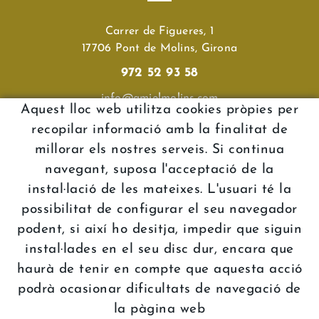
Carrer de Figueres, 1
17706 Pont de Molins, Girona
972 52 93 58
info@amielmolins.com
Aquest lloc web utilitza cookies pròpies per
recopilar informació amb la finalitat de
Atenció al client
millorar els nostres serveis. Si continua
navegant, suposa l'acceptació de la
Política de cookies
instal·lació de les mateixes. L'usuari té la
Avís legal
possibilitat de configurar el seu navegador
Condicions
podent, si així ho desitja, impedir que siguin
Declaració d'accessbilitat
instal·lades en el seu disc dur, encara que
haurà de tenir en compte que aquesta acció
podrà ocasionar dificultats de navegació de
la pàgina web